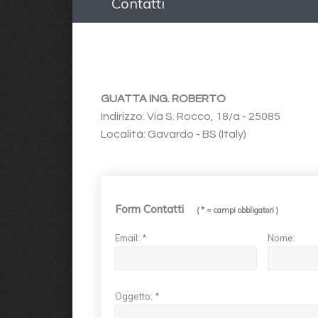
Contatti
GUATTA ING. ROBERTO
Indirizzo: Via S. Rocco, 18/a - 25085
Località: Gavardo - BS (Italy)
Form Contatti
( * = campi obbligatori )
Email: *
Nome:
Oggetto: *