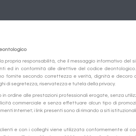
Deontologico
o la propria responsabilità, che il messaggio informativo del s
nti ed in conformità alle direttive del codice deontologico
ono fornite secondo correttezza e verità, dignità e decoro 
i di segretezza, riservatezza e tutela della privacy.
co in ordine alle prestazioni professionali erogate, senza utili
pubblicità commerciale e senza effettuare alcun tipo di promo
menti Internet; i link presenti sono di rimando a siti istituzionali
clienti e con i colleghi viene utilizzata conformemente al c