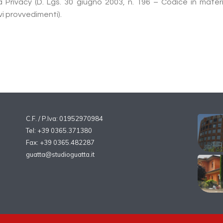
Privacy (D. Lgs. 30 giugno 2003, n. 196 – Codice in materi
vi provvedimenti).
C.F. / P.Iva: 01952970984
Tel: +39 0365.371380
Fax: +39 0365.482287
guatta@studioguatta.it