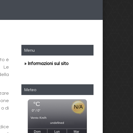
Menu
ito è
» Informazioni sul sito
. Le
della
Meteo
zzare
zione
°C
 o di
0° / 0°
Vento Km/h
undefined
odice
Dom
Lun
Mar