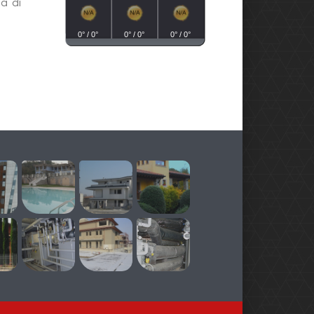
a di
0° / 0°
0° / 0°
0° / 0°